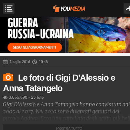
7 luglio 2016
10:48
Le foto di Gigi D'Alessio e
Anna Tatangelo
3.055.698
-
25 foto
Gigi D'Alessio e Anna Tatangelo hanno convissuto dal
2005 al 2017. Nel 2010 sono diventati genitori del
piccolo Andrea. Ecco una carrellata degli scatti più bell
della coppia.
MOSTRA TUTTO