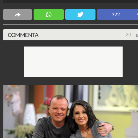
Spettacolo Fanpage
322
4.053.345.826
-
9.454 video
-
76.076 foto
COMMENTA
20