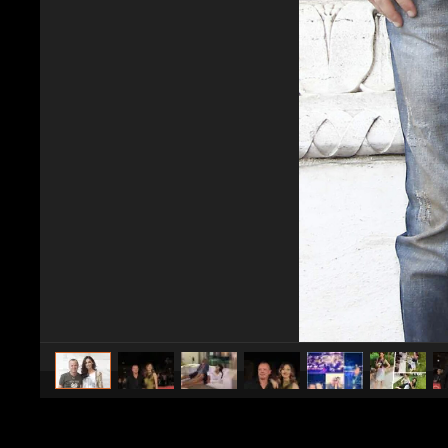
caricato da
Spettacolo Fanpage