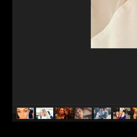
caricato da
Spettacolo Fanpage