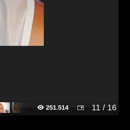
11 / 16
251.514
016 alle ore 19:26