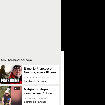
I
SPETTACOLO FANPAGE
5:27
È morto Francesco
Guccini, aveva 86 anni:
è stato uno dei
2437
VISUALIZZAZIONI
cantautori più
Spettacolo Fanpage
importanti di sempre
2:08
Malgioglio dopo il
caso Salmo: “Ho avuto
un melanoma. Mettete
908
VISUALIZZAZIONI
la crema, non sentite i
Spettacolo Fanpage
ciarlatani”