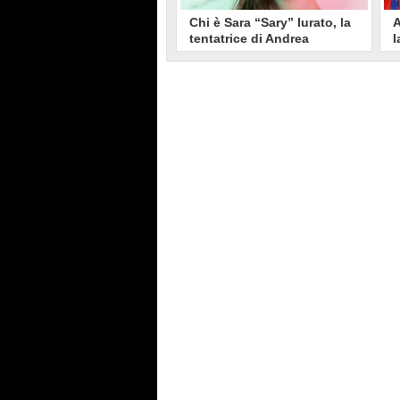
Chi è Sara “Sary” Iurato, la
A
tentatrice di Andrea
l
Petraroli a Temptation
S
Island 2026
s
Sara Iurato, soprannominata
G
“Sary”, è la tentatrice che ha fatto
l
vacillare Andrea Petraroli,
p
fidanzato di Iris De Lorenzis, a
C
Temptation Island 2026. Siciliana,
l
ha 24 anni e ha provato a mettere
o
in crisi il rapporto già precario tra
R
i due protagonisti del docu-reality
s
condotto da Filippo Bisciglia.
i
F