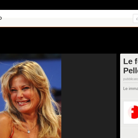
O
Le f
Pel
pubblicato
Le immag