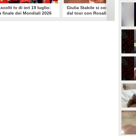
scolti tv di ieri 19 luglio:
Giulia Stabile si confessa
a finale dei Mondiali 2026
dal tour con Rosalia: "Non
pagna-Argentina
sono stata bene, costretta
travince (67.9%)
a stare chiusa in camera"
li ascolti tv di domenica 19
In giro per il mondo nel corpo di
uglio. Su Rai1 è stata trasmessa la
ballo di Rosalia, Giulia Stabile si è
artita conclusiva dei Mondiali di
lasciata andare a una confessione
alcio 2026, che ha visto trionfare
social dopo aver trascorso alcuni
a Spagna. Su Canale 5 è andato in
giorni chiusa nella sua stanza
nda un nuovo episodio di
d'hotel a causa di un malessere:
acconto di una notte. Nessuna
"La luce non arriva solo dagli
fida nell'access prime, è andata
altri. A volte è già dentro di noi".
n onda solo La Ruota della
ortuna.