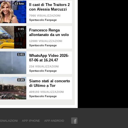
13 foto
Il cast di The Traitors 2
con Alessia Marcuzzi
7066
VISUALIZZAZIONI
Spettacolo Fanpage
0:05
Francesco Renga
allontanato da un volo
Ryanair dopo una
12080
VISUALIZZAZIONI
discussione con gli
Spettacolo Fanpage
steward
1:01
WhatsApp Video 2026-
07-06 at 16.24.47
234
VISUALIZZAZIONI
Spettacolo Fanpage
3:35
Siamo stati al concerto
di Ultimo a Tor
Vergata: "È il giorno
409193
VISUALIZZAZIONI
che aspettavo, questa è
Spettacolo Fanpage
la favola"
GNALAZIONI
APP IPHONE
APP ANDROID