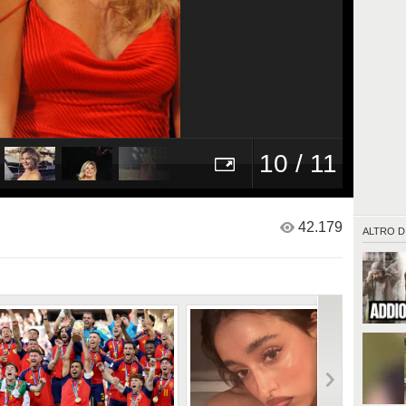
10 / 11
42.179
ALTRO D