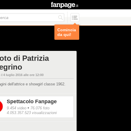
Comincia
da qui!
oto di Patrizia
legrino
 il
4 luglio 2016 alle ore 12:00
ini dell'attrice e showgirl classe 1962.
Spettacolo Fanpage
•
9.454 video
76.076 foto
4.053.357.523 visualizzazioni