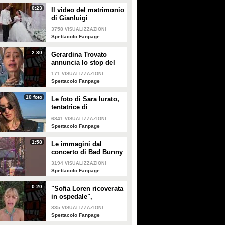
0:23
Il video del matrimonio
di Gianluigi
Donnarumma e Alessia
3758
VISUALIZZAZIONI
Elefante
Spettacolo Fanpage
2:30
Gerardina Trovato
annuncia lo stop del
tour per problemi di
171
VISUALIZZAZIONI
salute
Spettacolo Fanpage
10 foto
Le foto di Sara Iurato,
tentatrice di
Temptation Island 2026
6841
VISUALIZZAZIONI
Spettacolo Fanpage
1:58
Le immagini dal
concerto di Bad Bunny
a Milano
3194
VISUALIZZAZIONI
Spettacolo Fanpage
0:20
"Sofia Loren ricoverata
in ospedale",
Alessandra Mussolini
835
VISUALIZZAZIONI
smentisce: "È serena e
Spettacolo Fanpage
forte"