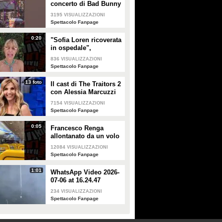
concerto di Bad Bunny
a Milano
3195
VISUALIZZAZIONI
Spettacolo Fanpage
0:20
"Sofia Loren ricoverata
in ospedale",
Alessandra Mussolini
836
VISUALIZZAZIONI
smentisce: "È serena e
Spettacolo Fanpage
forte"
13 foto
Il cast di The Traitors 2
con Alessia Marcuzzi
7154
VISUALIZZAZIONI
Spettacolo Fanpage
0:05
Francesco Renga
allontanato da un volo
Ryanair dopo una
12084
VISUALIZZAZIONI
discussione con gli
Spettacolo Fanpage
steward
1:01
WhatsApp Video 2026-
07-06 at 16.24.47
234
VISUALIZZAZIONI
Spettacolo Fanpage