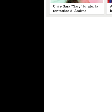
Chi è Sara “Sary” Iurato, la
A
tentatrice di Andrea
l
Petraroli a Temptation
S
Island 2026
s
Sara Iurato, soprannominata
G
“Sary”, è la tentatrice che ha fatto
l
vacillare Andrea Petraroli,
p
fidanzato di Iris De Lorenzis, a
C
Temptation Island 2026. Siciliana,
l
ha 24 anni e ha provato a mettere
o
in crisi il rapporto già precario tra
R
i due protagonisti del docu-reality
s
condotto da Filippo Bisciglia.
i
F