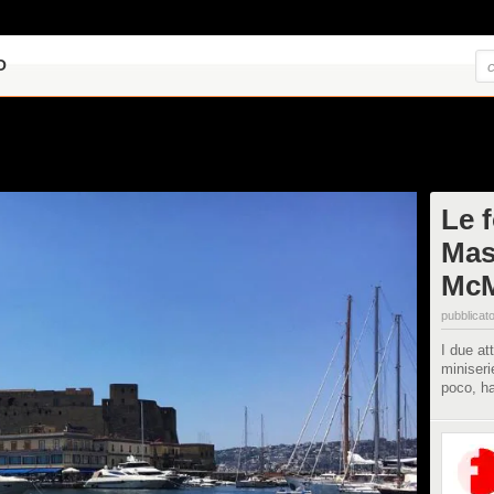
O
Le 
Mas
Mc
pubblicato
I due at
miniseri
poco, ha