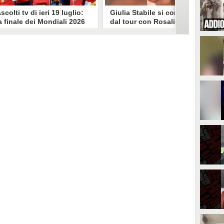
scolti tv di ieri 19 luglio:
Giulia Stabile si confessa
a finale dei Mondiali 2026
dal tour con Rosalia: "Non
pagna-Argentina
sono stata bene, costretta
travince (67.9%)
a stare chiusa in camera"
li ascolti tv di domenica 19
In giro per il mondo nel corpo di
uglio. Su Rai1 è stata trasmessa la
ballo di Rosalia, Giulia Stabile si è
artita conclusiva dei Mondiali di
lasciata andare a una confessione
alcio 2026, che ha visto trionfare
social dopo aver trascorso alcuni
a Spagna. Su Canale 5 è andato in
giorni chiusa nella sua stanza
nda un nuovo episodio di
d'hotel a causa di un malessere:
acconto di una notte. Nessuna
"La luce non arriva solo dagli
fida nell'access prime, è andata
altri. A volte è già dentro di noi".
n onda solo La Ruota della
ortuna.