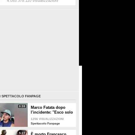
4.053.378.110 visualizzazioni
I
SPETTACOLO FANPAGE
0:59
Marco Fatata dopo
l'incidente: "Esco solo
di sera, i primi tempi
1256
VISUALIZZAZIONI
non riuscivo a
Spettacolo Fanpage
guardarmi"
5:27
È morto Francesco