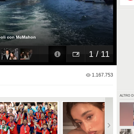
apoli con McMahon
1 / 11
1.167.753
ALTRO D