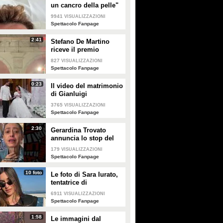
un cancro della pelle"
e apre al dibattito sulle
9941
VISUALIZZAZIONI
creme solari
Spettacolo Fanpage
2:41
Stefano De Martino
riceve il premio
intitolato al padre
827
VISUALIZZAZIONI
Enrico
Spettacolo Fanpage
0:23
Il video del matrimonio
di Gianluigi
Donnarumma e Alessia
3765
VISUALIZZAZIONI
Elefante
Spettacolo Fanpage
2:30
Gerardina Trovato
annuncia lo stop del
tour per problemi di
179
VISUALIZZAZIONI
salute
Spettacolo Fanpage
10 foto
Le foto di Sara Iurato,
tentatrice di
Temptation Island 2026
6911
VISUALIZZAZIONI
Spettacolo Fanpage
1:58
Le immagini dal