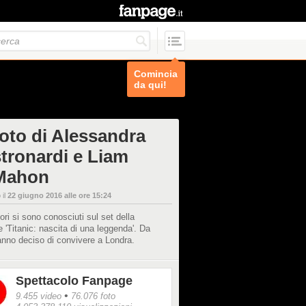
Comincia
da qui!
foto di Alessandra
tronardi e Liam
Mahon
 il
22 giugno 2016 alle ore 15:24
tori si sono conosciuti sul set della
e 'Titanic: nascita di una leggenda'. Da
nno deciso di convivere a Londra.
Spettacolo Fanpage
•
9.455 video
76.076 foto