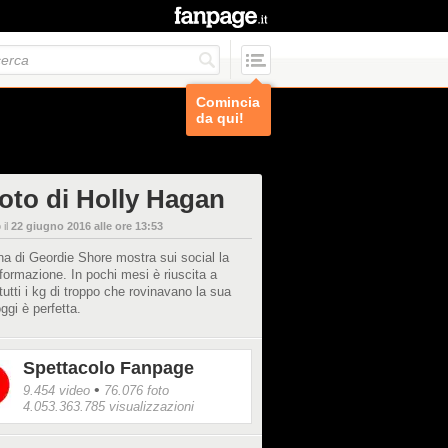
Comincia
da qui!
foto di Holly Hagan
 il
22 giugno 2016 alle ore 13:53
ina di Geordie Shore mostra sui social la
formazione. In pochi mesi è riuscita a
tutti i kg di troppo che rovinavano la sua
oggi è perfetta.
Spettacolo Fanpage
•
9.454 video
76.076 foto
4.053.363.785 visualizzazioni