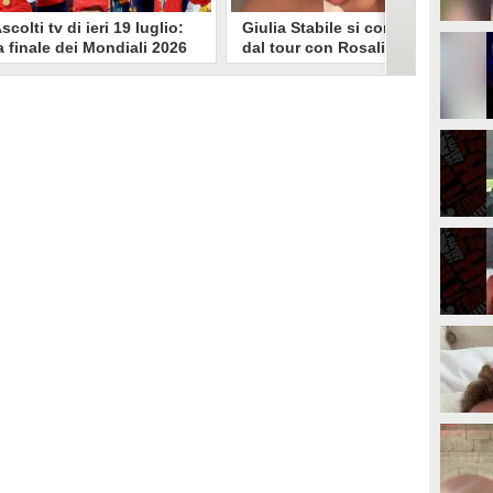
scolti tv di ieri 19 luglio:
Giulia Stabile si confessa
a finale dei Mondiali 2026
dal tour con Rosalia: "Non
pagna-Argentina
sono stata bene, costretta
travince (67.9%)
a stare chiusa in camera"
li ascolti tv di domenica 19
In giro per il mondo nel corpo di
uglio. Su Rai1 è stata trasmessa la
ballo di Rosalia, Giulia Stabile si è
artita conclusiva dei Mondiali di
lasciata andare a una confessione
alcio 2026, che ha visto trionfare
social dopo aver trascorso alcuni
a Spagna. Su Canale 5 è andato in
giorni chiusa nella sua stanza
nda un nuovo episodio di
d'hotel a causa di un malessere:
acconto di una notte. Nessuna
"La luce non arriva solo dagli
fida nell'access prime, è andata
altri. A volte è già dentro di noi".
n onda solo La Ruota della
ortuna.