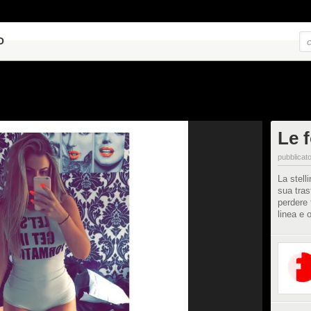
O
Le 
pubblicato
La stell
sua tras
perdere 
linea e 