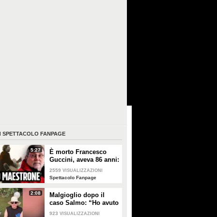
I
SPETTACOLO FANPAGE
5:27
È morto Francesco
Guccini, aveva 86 anni:
è stato uno dei
2559
VISUALIZZAZIONI
cantautori più
Spettacolo Fanpage
importanti di sempre
2:08
Malgioglio dopo il
caso Salmo: “Ho avuto
un melanoma. Mettete
923
VISUALIZZAZIONI