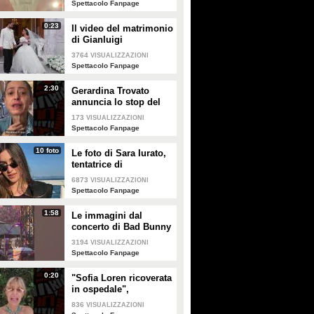
Spettacolo Fanpage
0:23
Il video del matrimonio
di Gianluigi
Donnarumma e Alessia
3764
VISUALIZZAZIONI
Elefante
Spettacolo Fanpage
2:30
Gerardina Trovato
annuncia lo stop del
tour per problemi di
173
VISUALIZZAZIONI
salute
Spettacolo Fanpage
10 foto
Le foto di Sara Iurato,
tentatrice di
Temptation Island 2026
6873
VISUALIZZAZIONI
Spettacolo Fanpage
1:58
Le immagini dal
concerto di Bad Bunny
a Milano
3194
VISUALIZZAZIONI
Spettacolo Fanpage
0:20
"Sofia Loren ricoverata
in ospedale",
Alessandra Mussolini
836
VISUALIZZAZIONI
smentisce: "È serena e