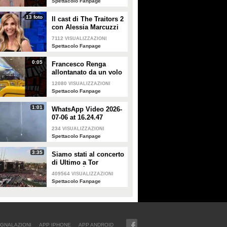
Spettacolo Fanpage
forte"
13 foto
Il cast di The Traitors 2
con Alessia Marcuzzi
7112
VISUALIZZAZIONI
Spettacolo Fanpage
0:05
Francesco Renga
allontanato da un volo
Ryanair dopo una
12080
VISUALIZZAZIONI
discussione con gli
Spettacolo Fanpage
steward
1:01
WhatsApp Video 2026-
07-06 at 16.24.47
234
VISUALIZZAZIONI
Spettacolo Fanpage
3:35
Siamo stati al concerto
di Ultimo a Tor
Vergata: "È il giorno
409564
VISUALIZZAZIONI
che aspettavo, questa è
Spettacolo Fanpage
la favola"
GNALAZIONI
APP IPHONE
APP ANDROID