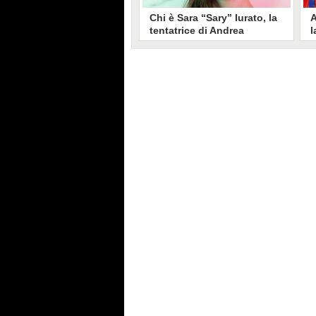
Chi è Sara “Sary” Iurato, la
A
tentatrice di Andrea
l
Petraroli a Temptation
S
Island 2026
s
Sara Iurato, soprannominata
G
“Sary”, è la tentatrice che ha fatto
l
vacillare Andrea Petraroli,
p
fidanzato di Iris De Lorenzis, a
C
Temptation Island 2026. Siciliana,
l
ha 24 anni e ha provato a mettere
o
in crisi il rapporto già precario tra
R
i due protagonisti del docu-reality
s
condotto da Filippo Bisciglia.
i
F