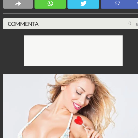
Spettacolo Fanpage
57
4.053.366.156
-
9.454 video
-
76.076 foto
COMMENTA
0