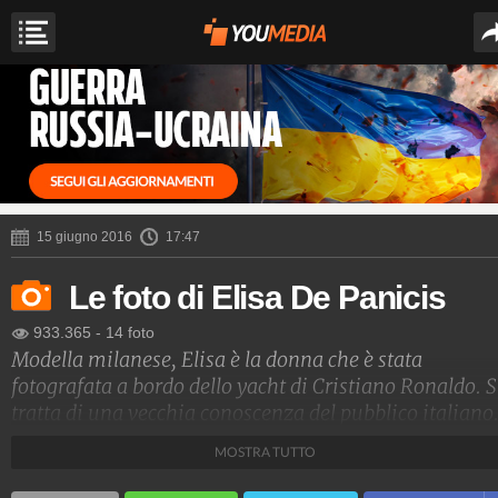
15 giugno 2016
17:47
Le foto di Elisa De Panicis
933.365
-
14 foto
Modella milanese, Elisa è la donna che è stata
fotografata a bordo dello yacht di Cristiano Ronaldo. S
tratta di una vecchia conoscenza del pubblico italiano
La De Panicis, infatti, fu corteggiatrice di Alessio Lo
MOSTRA TUTTO
Passo a "Uomini e Donne".