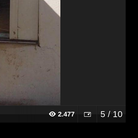
5 / 10
2.477
16 alle ore 18:28