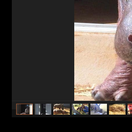
caricato da
WebMix