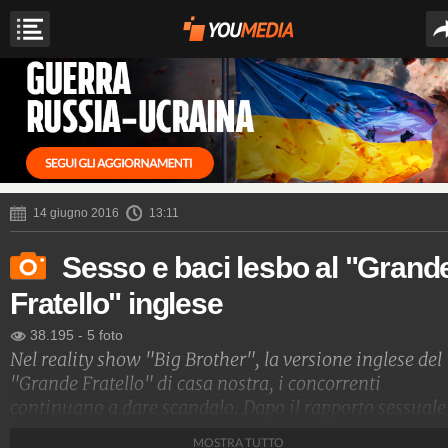
14 giugno 2016
13:11
Sesso e baci lesbo al "Grand
Fratello" inglese
38.195
-
5 foto
Nel reality show "Big Brother", la versione inglese del
"Grande Fratello" di casa nostra, i concorrenti
continuano a dare scandalo. Dopo il rapporto sessuale
dei concorrenti Marco Pierre White Jr e Laura Carter,
MOSTRA TUTTO