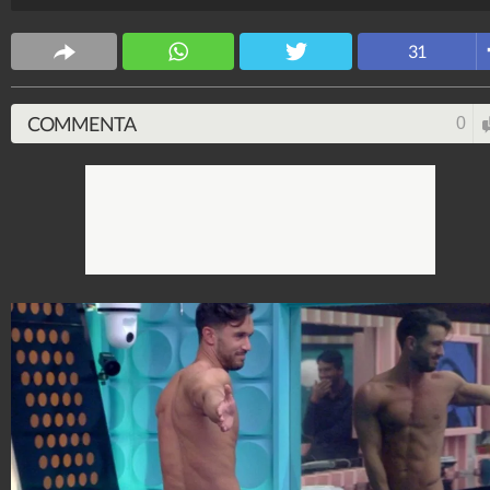
quest'ultima si è abbandonata a un bacio lesbo con la
new entry Evelyn Ellis.
31
Noemi Sellitto
2.990.621
-
1 video
-
185 foto
COMMENTA
0