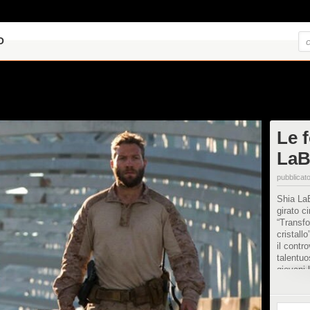
O
Le f
LaB
pubblicato
Shia LaB
girato ci
“Transfo
cristall
il contr
talentuo
giovani 