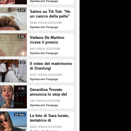
Spettacolo Fanpage
0:57
Salmo su Tik Tok: "Ho
un cancro della pelle"
e apre al dibattito sulle
9948
VISUALIZZAZIONI
creme solari
Spettacolo Fanpage
2:41
Stefano De Martino
riceve il premio
intitolato al padre
829
VISUALIZZAZIONI
Enrico
Spettacolo Fanpage
0:23
Il video del matrimonio
di Gianluigi
Donnarumma e Alessia
3767
VISUALIZZAZIONI
Elefante
Spettacolo Fanpage
2:30
Gerardina Trovato
annuncia lo stop del
tour per problemi di
180
VISUALIZZAZIONI
salute
Spettacolo Fanpage
10 foto
Le foto di Sara Iurato,
tentatrice di
Temptation Island 2026
6922
VISUALIZZAZIONI