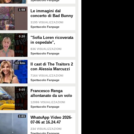
Spettacolo Fanpage
1:58
Le immagini dal
concerto di Bad Bunny
a Milano
3195
VISUALIZZAZIONI
Spettacolo Fanpage
0:20
"Sofia Loren ricoverata
in ospedale",
Alessandra Mussolini
836
VISUALIZZAZIONI
smentisce: "È serena e
Spettacolo Fanpage
forte"
13 foto
Il cast di The Traitors 2
con Alessia Marcuzzi
7164
VISUALIZZAZIONI
Spettacolo Fanpage
0:05
Francesco Renga
allontanato da un volo
Ryanair dopo una
12086
VISUALIZZAZIONI
discussione con gli
Spettacolo Fanpage
steward
1:01
WhatsApp Video 2026-
07-06 at 16.24.47
234
VISUALIZZAZIONI
Spettacolo Fanpage