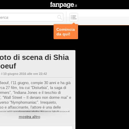
Comincia
da qui!
oto di scena di Shia
oeuf
 il
10 giugno 2016 alle ore 22:42
eouf, l’11 giugno, compie 30 anni e ha già
rca 27 film, tra cui “Disturbia”, la saga di
rmers”, “Indiana Jones e il teschio di
o”, “Wall Street – Il denaro non dorme mai” e
overso “Nymphomaniac”. Irrequieto,
so e affascinante, l'attore è una delle
leve più acclamate della Nuova Hollywood.
mostra altro