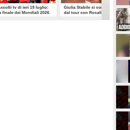
scolti tv di ieri 19 luglio:
Giulia Stabile si confessa
a finale dei Mondiali 2026
dal tour con Rosalia: "Non
pagna-Argentina
sono stata bene, costretta
travince (67.9%)
a stare chiusa in camera"
li ascolti tv di domenica 19
In giro per il mondo nel corpo di
uglio. Su Rai1 è stata trasmessa la
ballo di Rosalia, Giulia Stabile si è
artita conclusiva dei Mondiali di
lasciata andare a una confessione
alcio 2026, che ha visto trionfare
social dopo aver trascorso alcuni
a Spagna. Su Canale 5 è andato in
giorni chiusa nella sua stanza
nda un nuovo episodio di
d'hotel a causa di un malessere:
acconto di una notte. Nessuna
"La luce non arriva solo dagli
fida nell'access prime, è andata
altri. A volte è già dentro di noi".
n onda solo La Ruota della
ortuna.