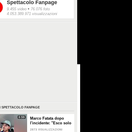
Spettacolo Fanpage
•
9.455 video
76.076 foto
4.053.389.971 visualizzazioni
I
SPETTACOLO FANPAGE
0:59
Marco Fatata dopo
l'incidente: "Esco solo
di sera, i primi tempi
2873
VISUALIZZAZIONI