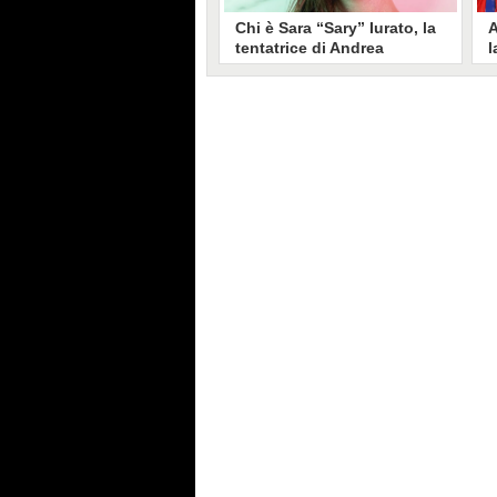
Chi è Sara “Sary” Iurato, la
A
tentatrice di Andrea
l
Petraroli a Temptation
S
Island 2026
s
Sara Iurato, soprannominata
G
“Sary”, è la tentatrice che ha fatto
l
vacillare Andrea Petraroli,
p
fidanzato di Iris De Lorenzis, a
C
Temptation Island 2026. Siciliana,
l
ha 24 anni e ha provato a mettere
o
in crisi il rapporto già precario tra
R
i due protagonisti del docu-reality
s
condotto da Filippo Bisciglia.
i
F