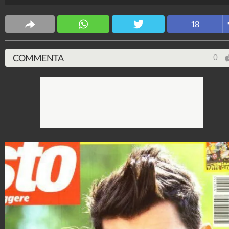
Spettacolo Fanpage
18
4.053.362.403
-
9.454 video
-
76.076 foto
COMMENTA
0