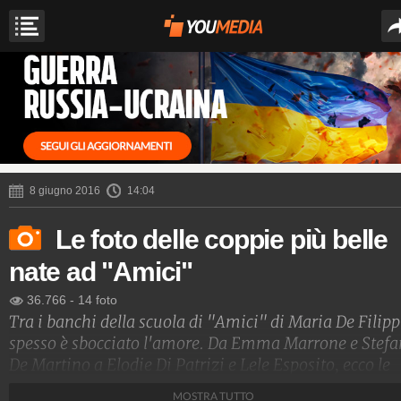
8 giugno 2016
14:04
Le foto delle coppie più belle
nate ad "Amici"
36.766
-
14 foto
Tra i banchi della scuola di "Amici" di Maria De Filipp
spesso è sbocciato l'amore. Da Emma Marrone e Stef
De Martino a Elodie Di Patrizi e Lele Esposito, ecco le
coppie più belle nate nel talent di Canale 5.
MOSTRA TUTTO