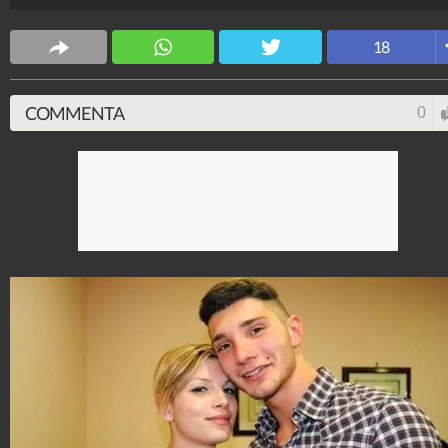
Spettacolo Fanpage
18
4.053.353.624
-
9.454 video
-
76.076 foto
COMMENTA
0