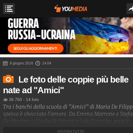
8 giugno 2016
14:04
Le foto delle coppie più belle
nate ad "Amici"
36.760
-
14 foto
Tra i banchi della scuola di "Amici" di Maria De Filipp
spesso è sbocciato l'amore. Da Emma Marrone e Stef
De Martino a Elodie Di Patrizi e Lele Esposito, ecco le
coppie più belle nate nel talent di Canale 5.
MOSTRA TUTTO