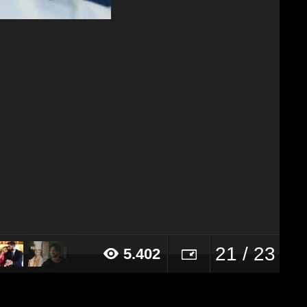
21 / 23
5.402
16 alle ore 15:54