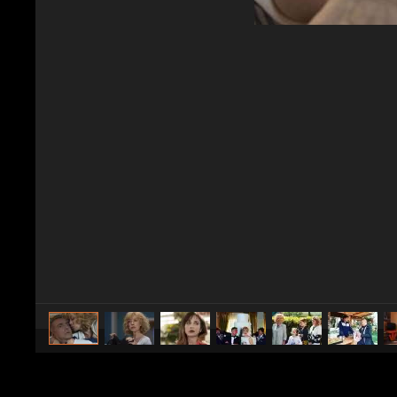
caricato da
Spettacolo Fanpage