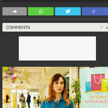
Spettacolo Fanpage
0
4.053.376.283
-
9.455 video
-
76.076 foto
COMMENTA
0