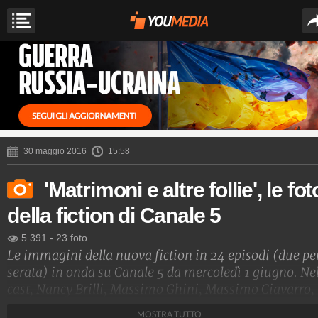
30 maggio 2016
15:58
'Matrimoni e altre follie', le fot
della fiction di Canale 5
5.391
-
23 foto
Le immagini della nuova fiction in 24 episodi (due pe
serata) in onda su Canale 5 da mercoledì 1 giugno. Ne
cast, Nancy Brilli, Massimo Ghini, Massimo Ciavarro,
Chiara Francini, Simone Montedoro e Giulio Berruti.
MOSTRA TUTTO