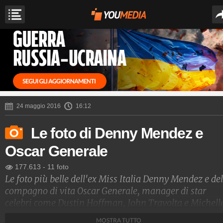
24 maggio 2016
16:12
Le foto di Denny Mendez e
Oscar Generale
177.613
-
11 foto
Le foto più belle dell'ex Miss Italia Denny Mendez e del
compagno di vita Oscar Generale, manager di star
celebri come Dustin Hoffman, John Travolta e Michell
Rodriguez. La coppia è legata dal 2012 e ha fatto parla
MOSTRA TUTTO