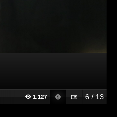
6 / 13
1.127
16 alle ore 11:18