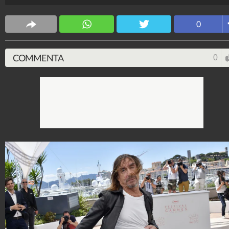
presenziando quasi sempre a torso nudo e con un pai
di ciabatte ai piedi.
0
Spettacolo Fanpage
4.053.385.157
-
9.455 video
-
76.076 foto
COMMENTA
0