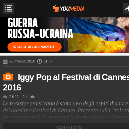
20 maggio 2016
11:57
Iggy Pop al Festival di Canne
2016
2.641
-
17 foto
La rockstar americana è stata uno degli ospiti d'onore
del 69esimo Festival di Cannes. Presente sulla Croiset
per presentare il documentario fuori concorso Gimme
Danger dell’amico Jim Jarmusch, ha dato spettacolo
MOSTRA TUTTO