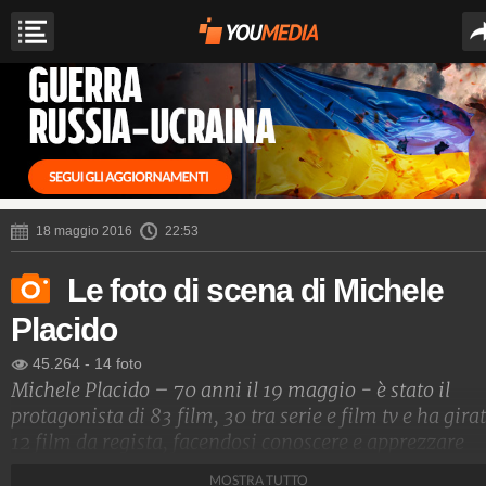
18 maggio 2016
22:53
Le foto di scena di Michele
Placido
45.264
-
14 foto
Michele Placido – 70 anni il 19 maggio - è stato il
protagonista di 83 film, 30 tra serie e film tv e ha gira
12 film da regista, facendosi conoscere e apprezzare
anche all’estero, diventato un vero e proprio modello 
MOSTRA TUTTO