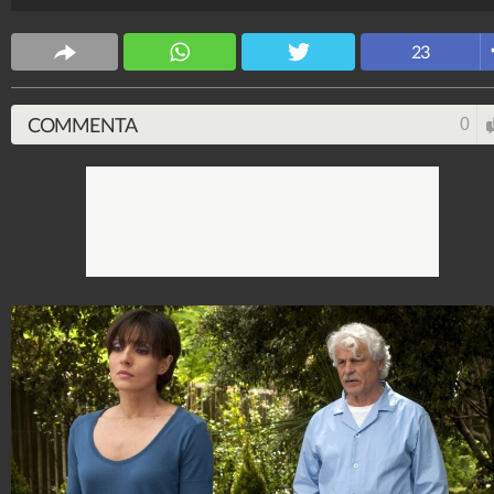
maestro del cinema.
Spettacolo Fanpage
23
4.053.329.933
-
9.453 video
-
76.076 foto
COMMENTA
0