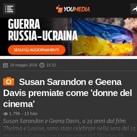
16 maggio 2016
15:32
Susan Sarandon e Geena
Davis premiate come 'donne del
cinema'
1.796
-
13 foto
Susan Sarandon e Geena Davis, a 25 anni dal film
Thelma e Louise, sono state celebrate nella sera del 15
maggio a Cannes con la consegna del 'Women in