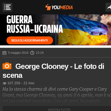
5 maggio 2016
23:19
George Clooney - Le foto di
scena
107.256
-
21 foto
Ha lo stesso charme di divi come Gary Cooper e Cary
Grant, ma George Clooney, 55 anni il 6 aprile, non è s
un sex symbol mondiale. Con gli anni, ha saputo
dimostrare di essere un grande attore, un ottimo regis
MOSTRA TUTTO