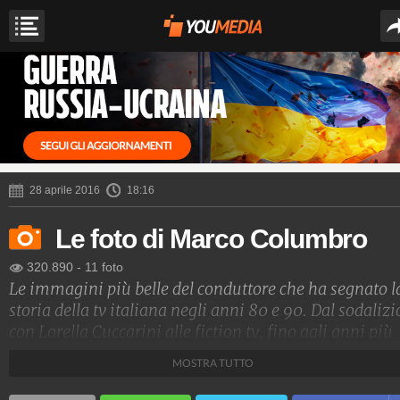
28 aprile 2016
18:16
Le foto di Marco Columbro
320.890
-
11 foto
Le immagini più belle del conduttore che ha segnato l
storia della tv italiana negli anni 80 e 90. Dal sodalizi
con Lorella Cuccarini alle fiction tv, fino agli anni più
recenti: dopo l'aneurisma cerebrale che l'ha colpito ne
MOSTRA TUTTO
2001, il conduttore ha diradato le apparizioni in tv e si
dedicato al teatro.