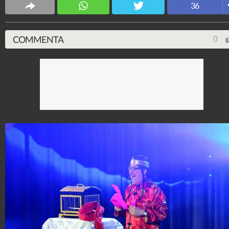
36
Spettacolo Fanpage
4.053.343.113
-
9.454 video
-
76.076 foto
COMMENTA
0