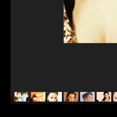
caricato da
Spettacolo Fanpage