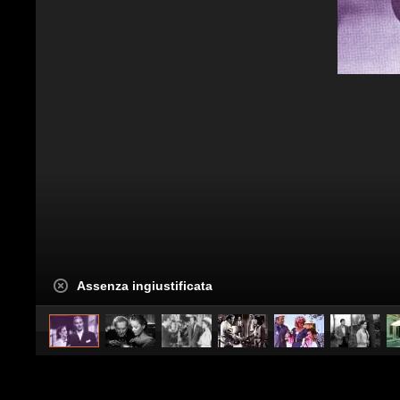
Assenza ingiustificata
caricato da
Spettacolo Fanpage