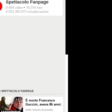
Spettacolo Fanpage
•
9.454 video
76.076 foto
4.053.350.973 visualizzazioni
I
SPETTACOLO FANPAGE
5:27
È morto Francesco
Guccini, aveva 86 anni:
è stato uno dei
2009
VISUALIZZAZIONI