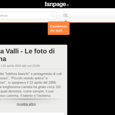
Comincia
da qui!
a Valli - Le foto di
na
 il
21 aprile 2016 alle ore 23:09
dei "telefoni bianchi" e protagonista di cult
enso”, “Piccolo mondo antico” e
to", si spegneva il 22 aprile del 2006.
a lunghissima carriera ha girato circa 110
i quali dimostra, come sempre, il suo
ico carisma, il talento e l’estrema
a.
mostra altro