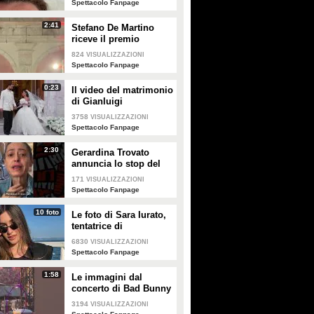
Spettacolo Fanpage
2:41
Stefano De Martino
riceve il premio
intitolato al padre
824
VISUALIZZAZIONI
Enrico
Spettacolo Fanpage
0:23
Il video del matrimonio
di Gianluigi
Donnarumma e Alessia
3758
VISUALIZZAZIONI
Elefante
Spettacolo Fanpage
2:30
Gerardina Trovato
annuncia lo stop del
tour per problemi di
171
VISUALIZZAZIONI
salute
Spettacolo Fanpage
10 foto
Le foto di Sara Iurato,
tentatrice di
Temptation Island 2026
6830
VISUALIZZAZIONI
Spettacolo Fanpage
1:58
Le immagini dal
concerto di Bad Bunny
a Milano
3194
VISUALIZZAZIONI