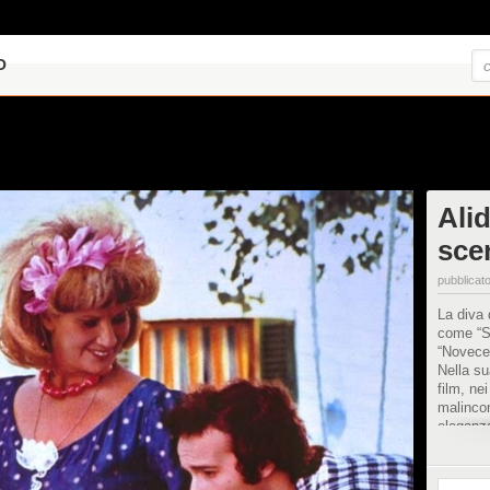
O
Alid
sce
pubblicato
La diva 
come “S
“Novecen
Nella su
film, ne
malincon
eleganz