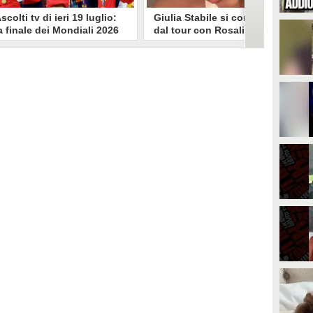
scolti tv di ieri 19 luglio:
Giulia Stabile si confessa
a finale dei Mondiali 2026
dal tour con Rosalia: "Non
pagna-Argentina
sono stata bene, costretta
travince (67.9%)
a stare chiusa in camera"
li ascolti tv di domenica 19
In giro per il mondo nel corpo di
uglio. Su Rai1 è stata trasmessa la
ballo di Rosalia, Giulia Stabile si è
artita conclusiva dei Mondiali di
lasciata andare a una confessione
alcio 2026, che ha visto trionfare
social dopo aver trascorso alcuni
a Spagna. Su Canale 5 è andato in
giorni chiusa nella sua stanza
nda un nuovo episodio di
d'hotel a causa di un malessere:
acconto di una notte. Nessuna
"La luce non arriva solo dagli
fida nell'access prime, è andata
altri. A volte è già dentro di noi".
n onda solo La Ruota della
ortuna.