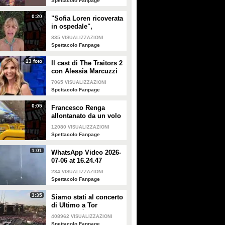
Spettacolo Fanpage
0:20
"Sofia Loren ricoverata
in ospedale",
Alessandra Mussolini
835
VISUALIZZAZIONI
smentisce: "È serena e
Spettacolo Fanpage
forte"
13 foto
Il cast di The Traitors 2
con Alessia Marcuzzi
7065
VISUALIZZAZIONI
Spettacolo Fanpage
0:05
Francesco Renga
allontanato da un volo
Ryanair dopo una
12080
VISUALIZZAZIONI
discussione con gli
Spettacolo Fanpage
steward
1:01
WhatsApp Video 2026-
07-06 at 16.24.47
234
VISUALIZZAZIONI
Spettacolo Fanpage
3:35
Siamo stati al concerto
di Ultimo a Tor
Vergata: "È il giorno
408962
VISUALIZZAZIONI
che aspettavo, questa è
Spettacolo Fanpage