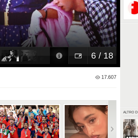
6 / 18
17.607
ALTRO D