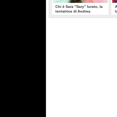
Chi è Sara “Sary” Iurato, la
A
tentatrice di Andrea
l
Petraroli a Temptation
S
Island 2026
s
Sara Iurato, soprannominata
G
“Sary”, è la tentatrice che ha fatto
l
vacillare Andrea Petraroli,
p
fidanzato di Iris De Lorenzis, a
C
Temptation Island 2026. Siciliana,
l
ha 24 anni e ha provato a mettere
o
in crisi il rapporto già precario tra
R
i due protagonisti del docu-reality
s
condotto da Filippo Bisciglia.
i
F