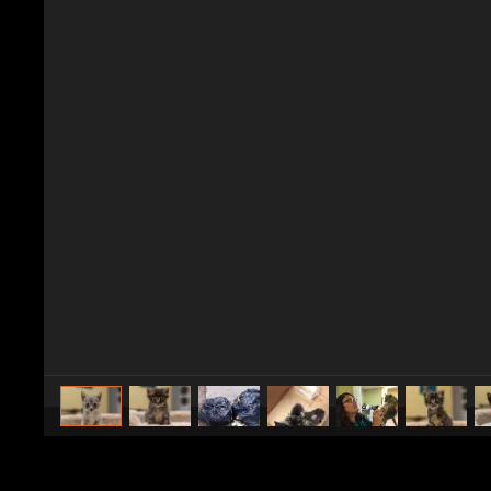
caricato da
WebMix