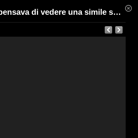
Sente rumori provenire dai sacchi dell'immondizia: non pensava di vedere una simile scena