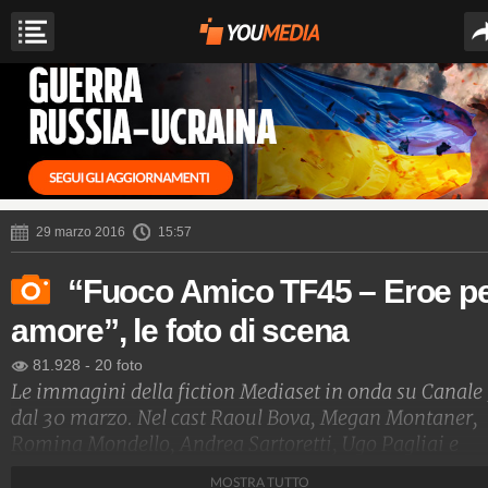
29 marzo 2016
15:57
“Fuoco Amico TF45 – Eroe p
amore”, le foto di scena
81.928
-
20 foto
Le immagini della fiction Mediaset in onda su Canale
dal 30 marzo. Nel cast Raoul Bova, Megan Montaner,
Romina Mondello, Andrea Sartoretti, Ugo Pagliai e
Luigi Diberti.
MOSTRA TUTTO