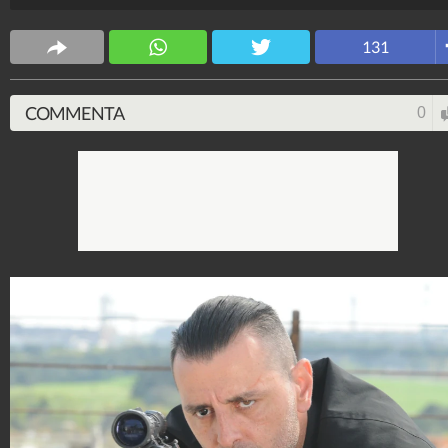
Spettacolo Fanpage
131
4.053.381.690
-
9.455 video
-
76.076 foto
COMMENTA
0