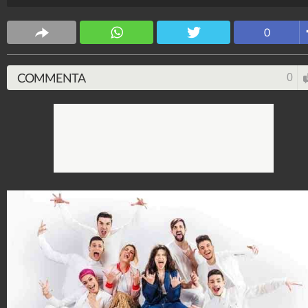
Spettacolo Fanpage
0
4.053.329.933
-
9.453 video
-
76.076 foto
COMMENTA
0