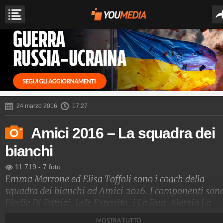
24 marzo 2016
17:27
Amici 2016 – La squadra dei
bianchi
11.719
-
7 foto
Emma Marrone ed Elisa Toffoli sono i coach della
squadra dei bianchi ad Amici 2016. I componenti son
Elodie Di Patrizi, Lele Esposito, i La Rua, Alessio La
Padula, Gabriele Esposito ed Emanuele Caruso.
MOSTRA TUTTO