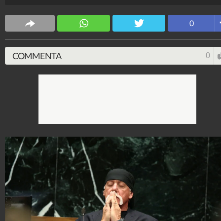
Spettacolo Fanpage
0
4.053.406.133
-
9.455 video
-
76.076 foto
COMMENTA
0