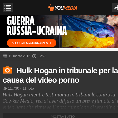
19 marzo 2016
12:23
Hulk Hogan in tribunale per la
causa del video porno
11.730
-
11 foto
Hulk Hogan mentre testimonia in tribunale contro la
Gawker Media, rea di aver diffuso un breve filmato di
video hard che ritraeva il noto campione di wrestling 
letto con la moglie di uno dei suoi migliori amici.
MOSTRA TUTTO