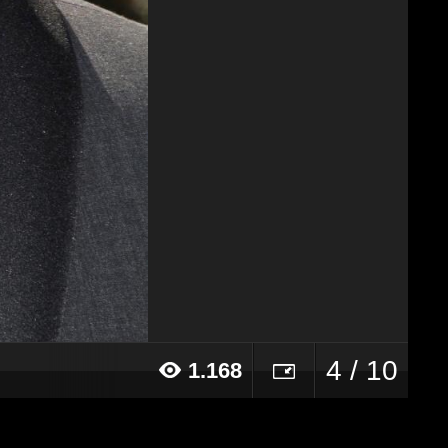
4 / 10
1.168
16 alle ore 18:19