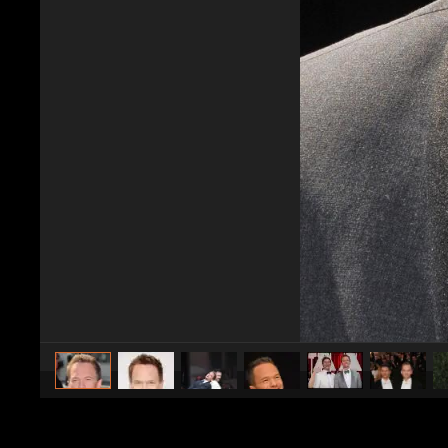
caricato da
Spettacolo Fanpage