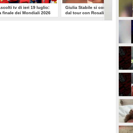
scolti tv di ieri 19 luglio:
Giulia Stabile si confessa
a finale dei Mondiali 2026
dal tour con Rosalia: "Non
pagna-Argentina
sono stata bene, costretta
travince (67.9%)
a stare chiusa in camera"
li ascolti tv di domenica 19
In giro per il mondo nel corpo di
uglio. Su Rai1 è stata trasmessa la
ballo di Rosalia, Giulia Stabile si è
artita conclusiva dei Mondiali di
lasciata andare a una confessione
alcio 2026, che ha visto trionfare
social dopo aver trascorso alcuni
a Spagna. Su Canale 5 è andato in
giorni chiusa nella sua stanza
nda un nuovo episodio di
d'hotel a causa di un malessere:
acconto di una notte. Nessuna
"La luce non arriva solo dagli
fida nell'access prime, è andata
altri. A volte è già dentro di noi".
n onda solo La Ruota della
ortuna.