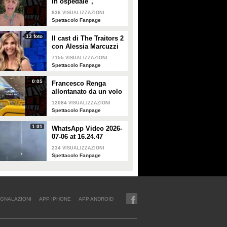
in ospedale",
Alessandra Mussolini
836
VISUALIZZAZIONI
smentisce: "È serena e
Spettacolo Fanpage
forte"
13 foto
Il cast di The Traitors 2
con Alessia Marcuzzi
7155
VISUALIZZAZIONI
Spettacolo Fanpage
0:05
Francesco Renga
allontanato da un volo
Ryanair dopo una
12084
VISUALIZZAZIONI
discussione con gli
Spettacolo Fanpage
steward
1:01
WhatsApp Video 2026-
07-06 at 16.24.47
234
VISUALIZZAZIONI
Spettacolo Fanpage
GNALAZIONI
APP IPHONE
APP ANDROID