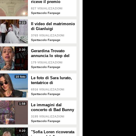
riceve il premio
intitolato al padre
827
VISUALIZZAZIONI
Enrico
Spettacolo Fanpage
0:23
Il video del matrimonio
di Gianluigi
Donnarumma e Alessia
3765
VISUALIZZAZIONI
Elefante
Spettacolo Fanpage
2:30
Gerardina Trovato
annuncia lo stop del
tour per problemi di
179
VISUALIZZAZIONI
salute
Spettacolo Fanpage
10 foto
Le foto di Sara Iurato,
tentatrice di
Temptation Island 2026
6916
VISUALIZZAZIONI
Spettacolo Fanpage
1:58
Le immagini dal
concerto di Bad Bunny
a Milano
3195
VISUALIZZAZIONI
Spettacolo Fanpage
0:20
"Sofia Loren ricoverata