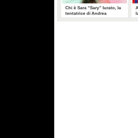
Chi è Sara “Sary” Iurato, la
A
tentatrice di Andrea
l
Petraroli a Temptation
S
Island 2026
s
Sara Iurato, soprannominata
G
“Sary”, è la tentatrice che ha fatto
l
vacillare Andrea Petraroli,
p
fidanzato di Iris De Lorenzis, a
C
Temptation Island 2026. Siciliana,
l
ha 24 anni e ha provato a mettere
o
in crisi il rapporto già precario tra
R
i due protagonisti del docu-reality
s
condotto da Filippo Bisciglia.
i
F