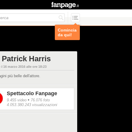
Comincia
da qui!
 Patrick Harris
 il
16 marzo 2016 alle ore 18:23
ini più belle dell'attore.
Spettacolo Fanpage
•
9.455 video
76.076 foto
4.053.380.243 visualizzazioni