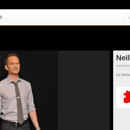
O
Neil
pubblicato
Le immag