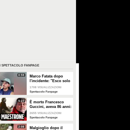
I
SPETTACOLO FANPAGE
0:59
Marco Fatata dopo
l'incidente: "Esco solo
di sera, i primi tempi
1708
VISUALIZZAZIONI
non riuscivo a
Spettacolo Fanpage
guardarmi"
5:27
È morto Francesco
Guccini, aveva 86 anni:
è stato uno dei
2655
VISUALIZZAZIONI
cantautori più
Spettacolo Fanpage
importanti di sempre
2:08
Malgioglio dopo il