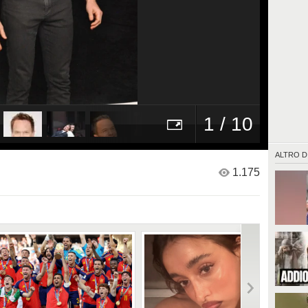
1 / 10
ALTRO D
1.175