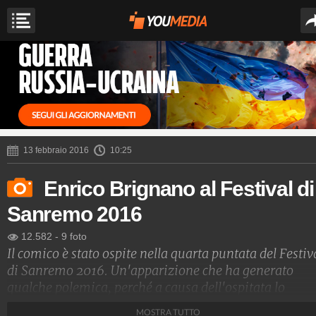
13 febbraio 2016
10:25
Enrico Brignano al Festival di
Sanremo 2016
12.582
-
9 foto
Il comico è stato ospite nella quarta puntata del Festiv
di Sanremo 2016. Un'apparizione che ha generato
qualche polemica, perché a causa dell'ospitata lo
spettacolo di Brignano previsto la stessa sera a Roma 
MOSTRA TUTTO