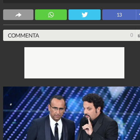
stato cancellato all'ultimo momento.
Spettacolo Fanpage
13
4.053.375.416
-
9.455 video
-
76.076 foto
COMMENTA
0