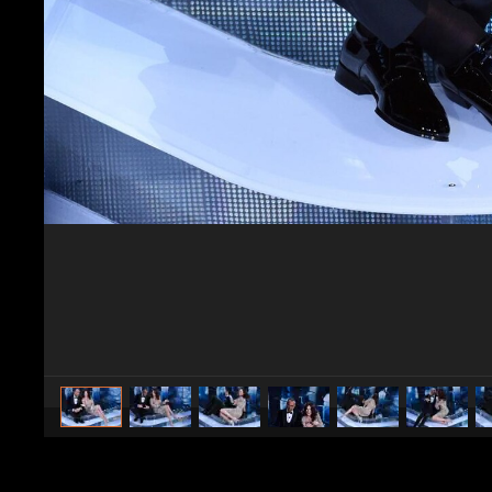
caricato da
Spettacolo Fanpage