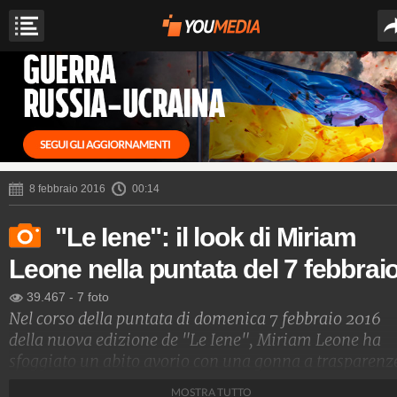
8 febbraio 2016
00:14
"Le Iene": il look di Miriam
Leone nella puntata del 7 febbrai
39.467
-
7 foto
Nel corso della puntata di domenica 7 febbraio 2016
della nuova edizione de "Le Iene", Miriam Leone ha
sfoggiato un abito avorio con una gonna a trasparenz
che è stato particolarmente apprezzato dai fan a casa.
MOSTRA TUTTO