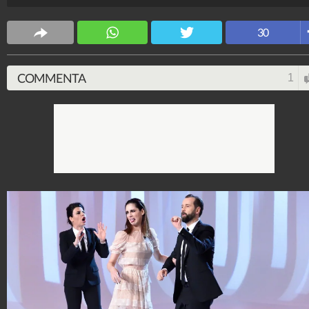
Spettacolo Fanpage
30
4.053.391.602
-
9.455 video
-
76.076 foto
COMMENTA
1