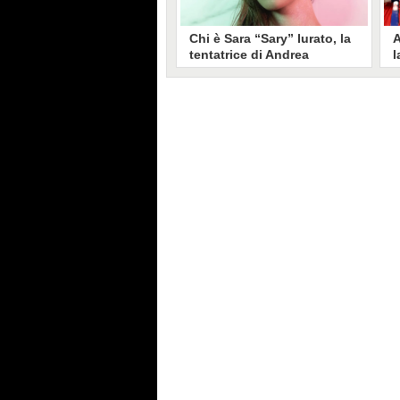
Chi è Sara “Sary” Iurato, la
A
tentatrice di Andrea
l
Petraroli a Temptation
S
Island 2026
s
Sara Iurato, soprannominata
G
“Sary”, è la tentatrice che ha fatto
l
vacillare Andrea Petraroli,
p
fidanzato di Iris De Lorenzis, a
C
Temptation Island 2026. Siciliana,
l
ha 24 anni e ha provato a mettere
o
in crisi il rapporto già precario tra
R
i due protagonisti del docu-reality
s
condotto da Filippo Bisciglia.
i
F