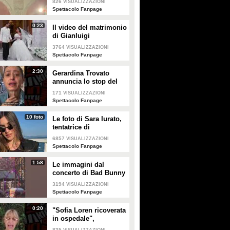
826
VISUALIZZAZIONI
Enrico
Spettacolo Fanpage
0:23
Il video del matrimonio
di Gianluigi
Donnarumma e Alessia
3764
VISUALIZZAZIONI
Elefante
Spettacolo Fanpage
2:30
Gerardina Trovato
annuncia lo stop del
tour per problemi di
171
VISUALIZZAZIONI
salute
Spettacolo Fanpage
10 foto
Le foto di Sara Iurato,
tentatrice di
Temptation Island 2026
6857
VISUALIZZAZIONI
Spettacolo Fanpage
1:58
Le immagini dal
concerto di Bad Bunny
a Milano
3194
VISUALIZZAZIONI
Spettacolo Fanpage
0:20
"Sofia Loren ricoverata
in ospedale",
Alessandra Mussolini
835