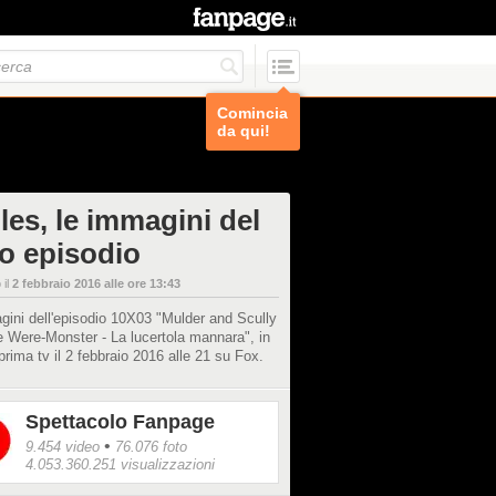
Comincia
da qui!
les, le immagini del
zo episodio
 il
2 febbraio 2016 alle ore 13:43
ini dell'episodio 10X03 "Mulder and Scully
 Were-Monster - La lucertola mannara", in
prima tv il 2 febbraio 2016 alle 21 su Fox.
Spettacolo Fanpage
•
9.454 video
76.076 foto
4.053.360.251 visualizzazioni