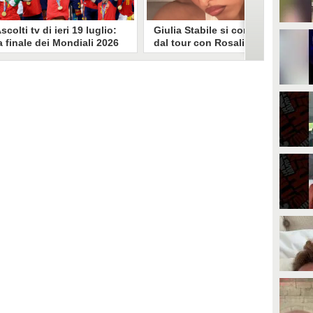
scolti tv di ieri 19 luglio:
Giulia Stabile si confessa
a finale dei Mondiali 2026
dal tour con Rosalia: "Non
pagna-Argentina
sono stata bene, costretta
travince (67.9%)
a stare chiusa in camera"
li ascolti tv di domenica 19
In giro per il mondo nel corpo di
uglio. Su Rai1 è stata trasmessa la
ballo di Rosalia, Giulia Stabile si è
artita conclusiva dei Mondiali di
lasciata andare a una confessione
alcio 2026, che ha visto trionfare
social dopo aver trascorso alcuni
a Spagna. Su Canale 5 è andato in
giorni chiusa nella sua stanza
nda un nuovo episodio di
d'hotel a causa di un malessere:
acconto di una notte. Nessuna
"La luce non arriva solo dagli
fida nell'access prime, è andata
altri. A volte è già dentro di noi".
n onda solo La Ruota della
ortuna.