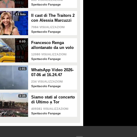
VISUALIZZAZIONI
smentisce: "È serena e
Spettacolo Fanpage
forte"
13 foto
Il cast di The Traitors 2
con Alessia Marcuzzi
7084
VISUALIZZAZIONI
Spettacolo Fanpage
0:05
Francesco Renga
allontanato da un volo
Ryanair dopo una
12080
VISUALIZZAZIONI
discussione con gli
Spettacolo Fanpage
steward
1:01
WhatsApp Video 2026-
07-06 at 16.24.47
234
VISUALIZZAZIONI
Spettacolo Fanpage
3:35
Siamo stati al concerto
di Ultimo a Tor
Vergata: "È il giorno
409381
VISUALIZZAZIONI
che aspettavo, questa è
Spettacolo Fanpage
la favola"