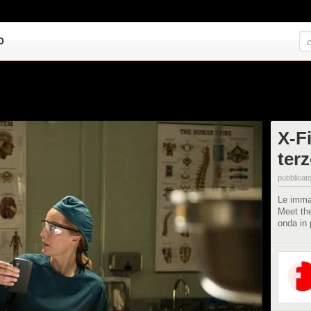
O
X-Fi
ter
pubblicato
Le immag
Meet the
onda in 