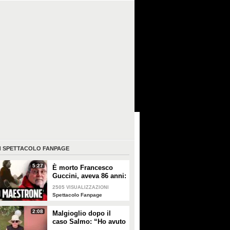
I
SPETTACOLO FANPAGE
5:27
È morto Francesco
Guccini, aveva 86 anni:
è stato uno dei
2505
VISUALIZZAZIONI
cantautori più
Spettacolo Fanpage
importanti di sempre
2:08
Malgioglio dopo il
caso Salmo: “Ho avuto
un melanoma. Mettete