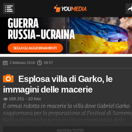
2 febbraio 2016
09:57
Esplosa villa di Garko, le
immagini delle macerie
168.251
-
10 foto
È ormai ridotta in macerie la villa dove Gabriel Garko
soggiornava per la preparazione al Festival di Sanrem
Nell'esplosione ha perso la vita la proprietaria della
villa, una donna di 77 anni.
MOSTRA TUTTO