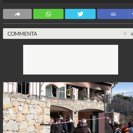
Spettacolo Fanpage
66
4.053.348.893
-
9.454 video
-
76.076 foto
COMMENTA
0