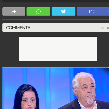
Spettacolo Fanpage
142
4.053.359.434
-
9.454 video
-
76.076 foto
COMMENTA
0