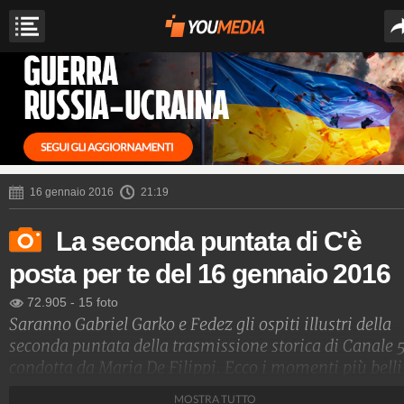
16 gennaio 2016
21:19
La seconda puntata di C'è
posta per te del 16 gennaio 2016
72.905
-
15 foto
Saranno Gabriel Garko e Fedez gli ospiti illustri della
seconda puntata della trasmissione storica di Canale 5
condotta da Maria De Filippi. Ecco i momenti più belli
della serata.
MOSTRA TUTTO