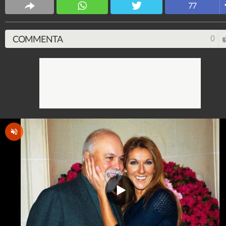
Spettacolo Fanpage
77
4.053.405.042
-
9.455 video
-
76.076 foto
COMMENTA
0