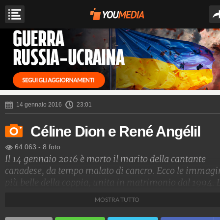
14 gennaio 2016
23:01
Céline Dion e René Angélil
64.063
-
8 foto
Il 14 gennaio 2016 è morto il marito della cantante
canadese, da tempo malato di cancro. Ecco le immagi
più belle della coppia, unita in matrimonio dal 1994. 
Dion e Angelil hanno avuto tre bambini René-Charles
MOSTRA TUTTO
i gemelli Eddy e Nelson.