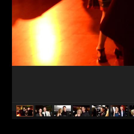
caricato da
Spettacolo Fanpage