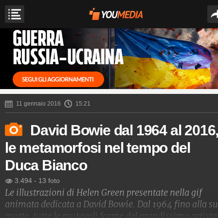
11 gennaio 2016
15:21
David Bowie dal 1964 al 2016
le metamorfosi nel tempo del
Duca Bianco
3.494
-
13 foto
Le illustrazioni di Helen Green presentate nella gif
animata dedicata a David Bowie. Dal 1964 fino alla s
morte, tutte le mutevoli forme del grandissimo artista