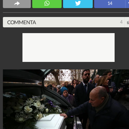
Spettacolo Fanpage
14
4.053.348.893
-
9.454 video
-
76.076 foto
COMMENTA
4