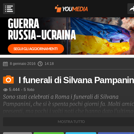
8 gennaio 2016
14:18
I funerali di Silvana Pampanin
5.444
-
5 foto
Sono stati celebrati a Roma i funerali di Silvana
Pampanini, che si è spenta pochi giorni fa. Molti amic
presenti, ma pochi i volti noti che hanno dato l'ultimo
saluto all'attrice: tra questi Lina Sastri, mago Silvan e
MOSTRA TUTTO
Elsa Martinelli.