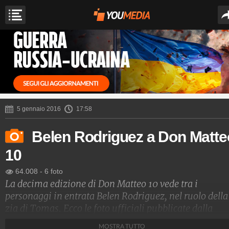
5 gennaio 2016
17:58
Belen Rodriguez a Don Matte
10
64.008
-
6 foto
La decima edizione di Don Matteo 10 vede tra i
personaggi in entrata Belen Rodriguez, nel ruolo della
zia di Tomas. Ecco le foto ufficiali pubblicate dalla
produzione.
MOSTRA TUTTO