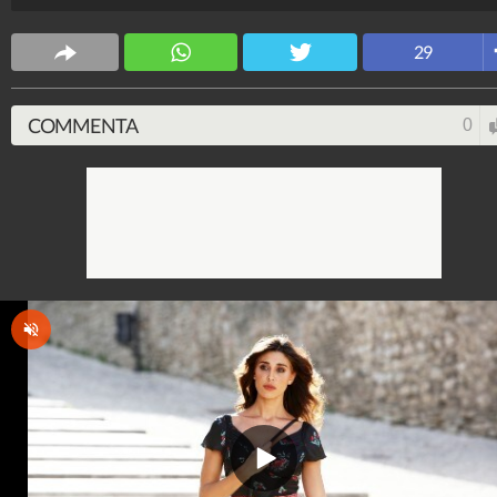
Spettacolo Fanpage
29
4.053.376.729
-
9.455 video
-
76.076 foto
COMMENTA
0