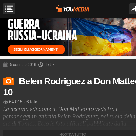
5 gennaio 2016
17:58
Belen Rodriguez a Don Matte
10
64.015
-
6 foto
La decima edizione di Don Matteo 10 vede tra i
personaggi in entrata Belen Rodriguez, nel ruolo della
zia di Tomas. Ecco le foto ufficiali pubblicate dalla
produzione.
MOSTRA TUTTO