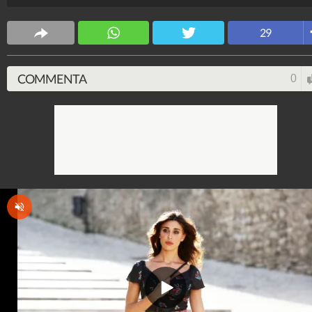
Spettacolo Fanpage
29
4.053.403.657
-
9.455 video
-
76.076 foto
COMMENTA
0