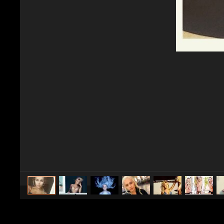
caricato da
Spettacolo Fanpage