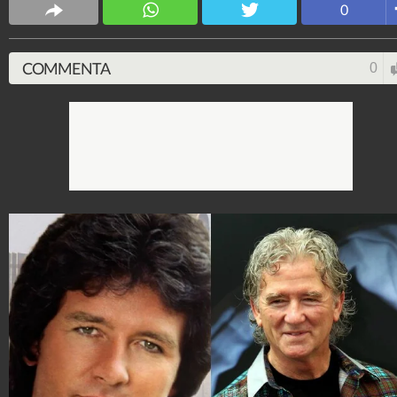
0
4.053.352.155
-
9.454 video
-
76.076 foto
COMMENTA
0