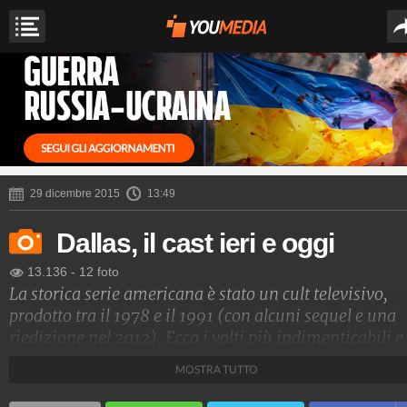
29 dicembre 2015
13:49
Dallas, il cast ieri e oggi
13.136
-
12 foto
La storica serie americana è stato un cult televisivo,
prodotto tra il 1978 e il 1991 (con alcuni sequel e una
riedizione nel 2012). Ecco i volti più indimenticabili e
come sono cambiati a distanza di oltre 30 anni.
MOSTRA TUTTO
Spettacolo Fanpage