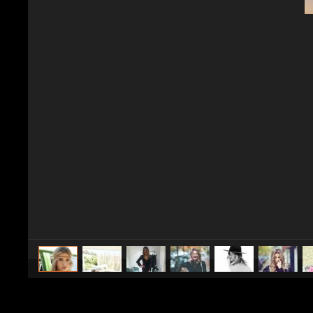
caricato da
Spettacolo Fanpage