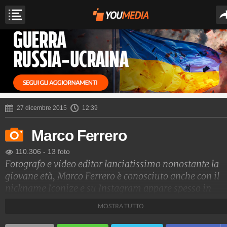
27 dicembre 2015
12:39
Marco Ferrero
110.306
-
13 foto
Fotografo e video editor lanciatissimo nonostante la
giovane età, Marco Ferrero è conosciuto anche con il
nickname Iconize e su Instagram appare spesso in
compagnia di vip. Nota la sua amicizia con Aurora
MOSTRA TUTTO
Ramazzotti, con cui tempo fa si mormorava che avess
una relazione. Poi, però, Marco ha scelto di fare comi