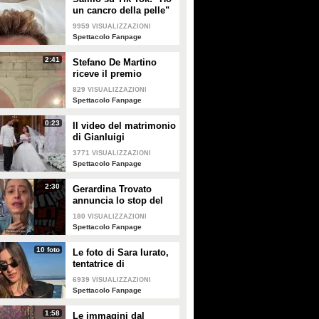
un cancro della pelle"
e apre al dibattito sulle
9959
VISUALIZZAZIONI
creme solari
Spettacolo Fanpage
2:41
Stefano De Martino
riceve il premio
intitolato al padre
829
VISUALIZZAZIONI
Enrico
Spettacolo Fanpage
0:23
Il video del matrimonio
di Gianluigi
Donnarumma e Alessia
3771
VISUALIZZAZIONI
Elefante
Spettacolo Fanpage
2:30
Gerardina Trovato
annuncia lo stop del
tour per problemi di
180
VISUALIZZAZIONI
salute
Spettacolo Fanpage
10 foto
Le foto di Sara Iurato,
tentatrice di
Temptation Island 2026
6939
VISUALIZZAZIONI
Spettacolo Fanpage
1:58
Le immagini dal