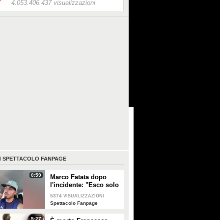
4.053.406.437 visualizzazioni
I
SPETTACOLO FANPAGE
0:59
Marco Fatata dopo
l'incidente: "Esco solo
di sera, i primi tempi
5374
VISUALIZZAZIONI
non riuscivo a
Spettacolo Fanpage
guardarmi"
5:27