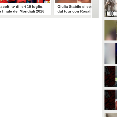
scolti tv di ieri 19 luglio:
Giulia Stabile si confessa
a finale dei Mondiali 2026
dal tour con Rosalia: "Non
pagna-Argentina
sono stata bene, costretta
travince (67.9%)
a stare chiusa in camera"
li ascolti tv di domenica 19
In giro per il mondo nel corpo di
uglio. Su Rai1 è stata trasmessa la
ballo di Rosalia, Giulia Stabile si è
artita conclusiva dei Mondiali di
lasciata andare a una confessione
alcio 2026, che ha visto trionfare
social dopo aver trascorso alcuni
a Spagna. Su Canale 5 è andato in
giorni chiusa nella sua stanza
nda un nuovo episodio di
d'hotel a causa di un malessere:
acconto di una notte. Nessuna
"La luce non arriva solo dagli
fida nell'access prime, è andata
altri. A volte è già dentro di noi".
n onda solo La Ruota della
ortuna.