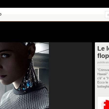
O
Le 
flo
pubblicato
"Crimson
Hawaii" 
c'è" e "
Ecco le 
botteghi