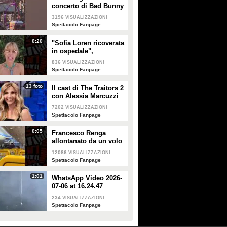
concerto di Bad Bunny
a Milano
3196
VISUALIZZAZIONI
Spettacolo Fanpage
0:20
"Sofia Loren ricoverata
in ospedale",
Alessandra Mussolini
836
VISUALIZZAZIONI
smentisce: "È serena e
Spettacolo Fanpage
forte"
13 foto
Il cast di The Traitors 2
con Alessia Marcuzzi
7202
VISUALIZZAZIONI
Spettacolo Fanpage
0:05
Francesco Renga
allontanato da un volo
Ryanair dopo una
12086
VISUALIZZAZIONI
discussione con gli
Spettacolo Fanpage
steward
1:01
WhatsApp Video 2026-
07-06 at 16.24.47
234
VISUALIZZAZIONI
Spettacolo Fanpage