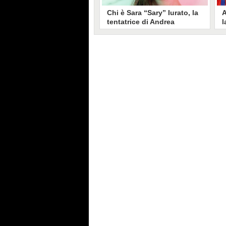
Chi è Sara “Sary” Iurato, la
A
tentatrice di Andrea
l
Petraroli a Temptation
S
Island 2026
s
Sara Iurato, soprannominata
G
“Sary”, è la tentatrice che ha fatto
l
vacillare Andrea Petraroli,
p
fidanzato di Iris De Lorenzis, a
C
Temptation Island 2026. Siciliana,
l
ha 24 anni e ha provato a mettere
o
in crisi il rapporto già precario tra
R
i due protagonisti del docu-reality
s
condotto da Filippo Bisciglia.
i
F