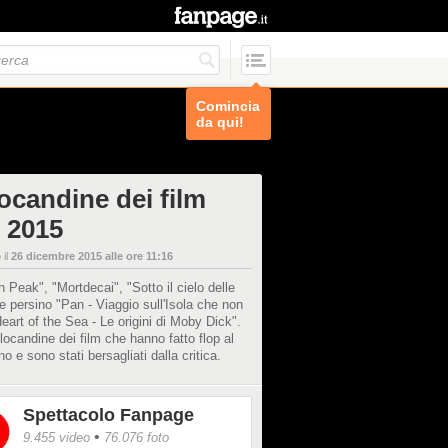
Comincia
da qui!
locandine dei film
p 2015
 il
26 dicembre 2015 alle ore 11:16
 Peak", "Mortdecai", "Sotto il cielo delle
e persino "Pan - Viaggio sull'Isola che non
Heart of the Sea - Le origini di Moby Dick".
locandine dei film che hanno fatto flop al
no e sono stati bersagliati dalla critica.
Spettacolo Fanpage
•
9.455 video
76.076 foto