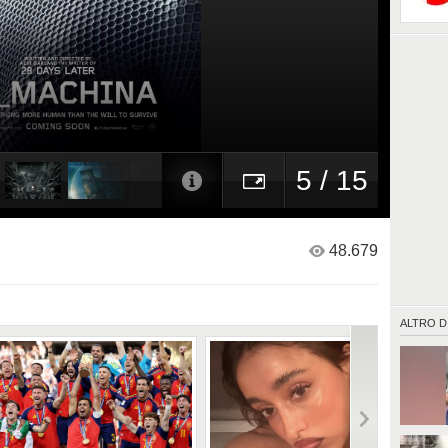
5 / 15
48.679
ALTRO D