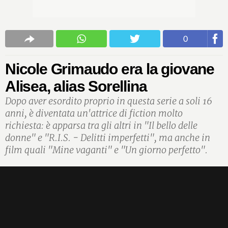
0
Nicole Grimaudo era la giovane
Alisea, alias Sorellina
Dopo aver esordito proprio in questa serie a soli 16
anni, è diventata un'attrice di fiction molto
richiesta: è apparsa tra gli altri in "Il bello delle
donne" e "R.I.S. - Delitti imperfetti", ma anche in
film quali "Mine vaganti" e "Un giorno perfetto".