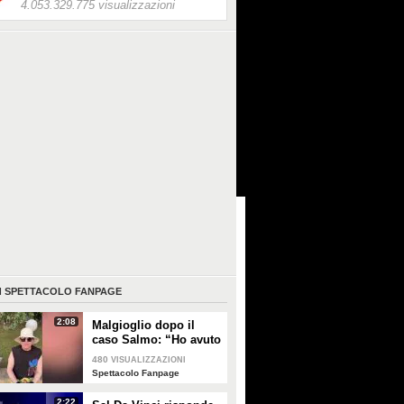
4.053.329.775 visualizzazioni
I
SPETTACOLO FANPAGE
2:08
Malgioglio dopo il
caso Salmo: “Ho avuto
un melanoma. Mettete
480
VISUALIZZAZIONI
la crema, non sentite i
Spettacolo Fanpage
ciarlatani”
2:22