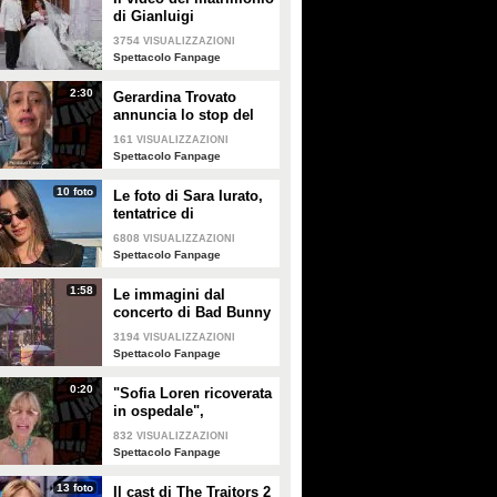
di Gianluigi
Donnarumma e Alessia
3754
VISUALIZZAZIONI
Elefante
Spettacolo Fanpage
2:30
Gerardina Trovato
annuncia lo stop del
tour per problemi di
161
VISUALIZZAZIONI
salute
Spettacolo Fanpage
10 foto
Le foto di Sara Iurato,
tentatrice di
Temptation Island 2026
6808
VISUALIZZAZIONI
Spettacolo Fanpage
1:58
Le immagini dal
concerto di Bad Bunny
a Milano
3194
VISUALIZZAZIONI
Spettacolo Fanpage
0:20
"Sofia Loren ricoverata
in ospedale",
Alessandra Mussolini
832
VISUALIZZAZIONI
smentisce: "È serena e
Spettacolo Fanpage
forte"
13 foto
Il cast di The Traitors 2