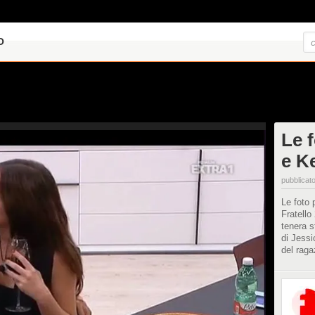
O
Le f
e K
pubblicato
Le foto 
Fratello
tenera s
di Jessi
del raga