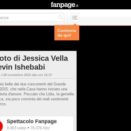
Comincia
da qui!
oto di Jessica Vella
evin Ishebabi
 il
28 novembre 2015 alle ore 15:37
più belle dei due concorrenti del Grande
 2015, che nella Casa hanno iniziato una
toria d'amore. Peccato che Lidia, la gemella
ca, sia poco convinta dei reali sentimenti
zzo.
Spettacolo Fanpage
•
9.453 video
76.076 foto