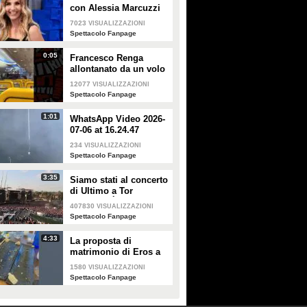
con Alessia Marcuzzi
7023
VISUALIZZAZIONI
Spettacolo Fanpage
0:05
Francesco Renga
allontanato da un volo
Ryanair dopo una
12077
VISUALIZZAZIONI
discussione con gli
Spettacolo Fanpage
steward
1:01
WhatsApp Video 2026-
07-06 at 16.24.47
234
VISUALIZZAZIONI
Spettacolo Fanpage
3:35
Siamo stati al concerto
di Ultimo a Tor
Vergata: "È il giorno
407830
VISUALIZZAZIONI
che aspettavo, questa è
Spettacolo Fanpage
la favola"
4:33
La proposta di
matrimonio di Eros a
Guendalina Canessa
1580
VISUALIZZAZIONI
Spettacolo Fanpage