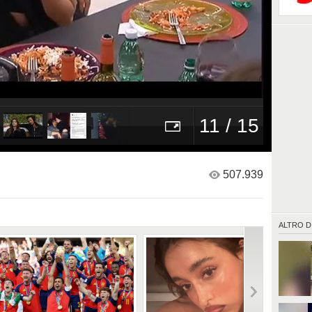
11 / 15
507.939
ALTRO D