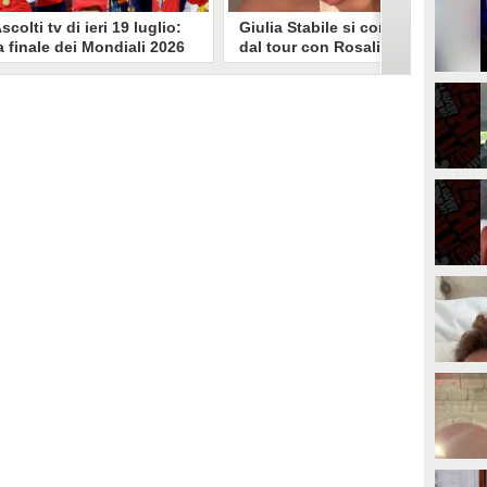
scolti tv di ieri 19 luglio:
Giulia Stabile si confessa
a finale dei Mondiali 2026
dal tour con Rosalia: "Non
pagna-Argentina
sono stata bene, costretta
travince (67.9%)
a stare chiusa in camera"
li ascolti tv di domenica 19
In giro per il mondo nel corpo di
uglio. Su Rai1 è stata trasmessa la
ballo di Rosalia, Giulia Stabile si è
artita conclusiva dei Mondiali di
lasciata andare a una confessione
alcio 2026, che ha visto trionfare
social dopo aver trascorso alcuni
a Spagna. Su Canale 5 è andato in
giorni chiusa nella sua stanza
nda un nuovo episodio di
d'hotel a causa di un malessere:
acconto di una notte. Nessuna
"La luce non arriva solo dagli
fida nell'access prime, è andata
altri. A volte è già dentro di noi".
n onda solo La Ruota della
ortuna.