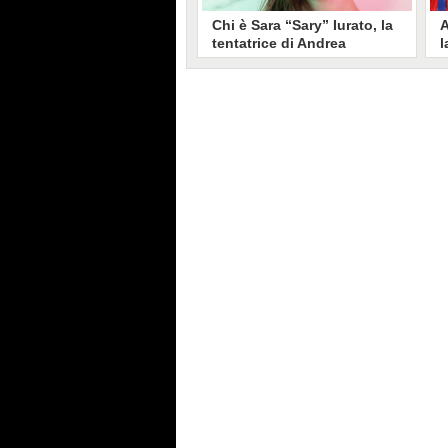
Chi è Sara “Sary” Iurato, la
A
tentatrice di Andrea
l
Petraroli a Temptation
S
Island 2026
s
Sara Iurato, soprannominata
G
“Sary”, è la tentatrice che ha fatto
l
vacillare Andrea Petraroli,
p
fidanzato di Iris De Lorenzis, a
C
Temptation Island 2026. Siciliana,
l
ha 24 anni e ha provato a mettere
o
in crisi il rapporto già precario tra
R
i due protagonisti del docu-reality
s
condotto da Filippo Bisciglia.
i
F