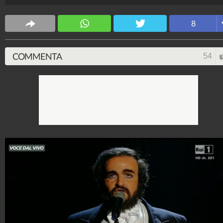
Spettacolo Fanpage
4.053.390.692
-
9.455 video
-
76.076 foto
8
COMMENTA
54