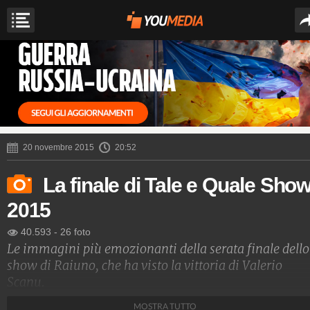
20 novembre 2015
20:52
La finale di Tale e Quale Sho
2015
40.593
-
26 foto
Le immagini più emozionanti della serata finale dello
show di Raiuno, che ha visto la vittoria di Valerio
Scanu.
MOSTRA TUTTO